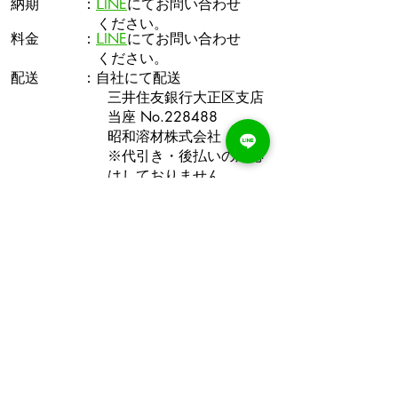
納期 ：
ⅬINE
にてお問い合わせ
ください。
​料金 ：
ⅬINE
にてお問い合わせ
ください。
配送 ：自社にて配送
三井住友銀行大正区支店
当座 No.228488
昭和溶材株式会社
※代引き・後払いの対応
はしておりません。
​※その他のエキシマレーザーガスも取り扱っており
ますので、ぜひお問い合わせください。
昭和溶材​株式会社
TEL.
06-6552-2171
FAX.
06-6554-2197
​〒
551-0031
​大阪府大阪市大正区泉尾6丁目6番22号