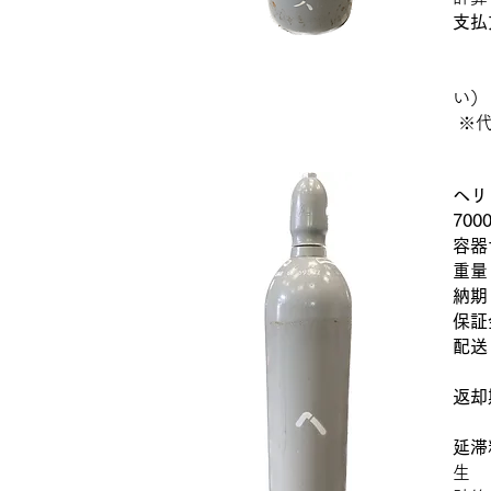
支払
2
※代
ヘリ
700
容器
重量
納期
保証
配送
​
返却
レ
延滞
生