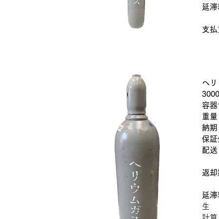
延滞
10
支払
ク
2
​
ヘリ
​300
容器
重量
納期
保証
配
地
返却
レ
延滞
生
計算 