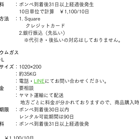
料
：ボンベ到着後31日以上経過後発生
日単位で計算 ￥1,100/10日
方法
：1. Square
レジットカード
.銀行振込（先払い）
 ※代引き・後払いの対応はしておりません。
ウムガス
0Ｌ
サイズ
：1020×200
：約35KG
：電話・
LINE
にてお問い合わせください。
金
：要相談
送
：ヤマト運輸にて配送
方ごとに料金が分かれておりますので、商品購入時に
期限
：ボンベ到着後30日以内​
ンタル可能期間は90日
料
：ボンベ到着後31日以上経過後発
10日単
￥1,100/10日