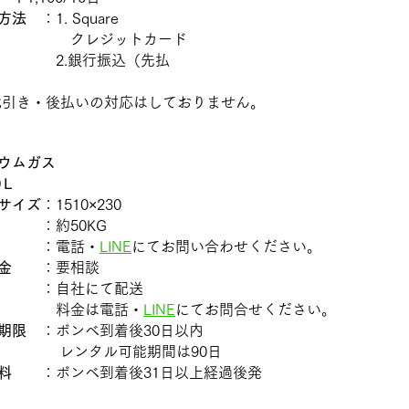
方法
：1. Square
クレジットカード
.銀行振込（先払
い
引き・後払いの対応はしておりません。
ウムガス
0Ｌ
サイズ
：1510×230
：約50KG
：電話・
LINE
にてお問い合わせください。
金
：要相談
：自社にて配送
 料金は電話・
LINE
にてお問合せください。
期限
：ボンベ到着後30日以内
​
ンタル可能期間は90日
料
：ボンベ到着後31日以上経過後発
10日単