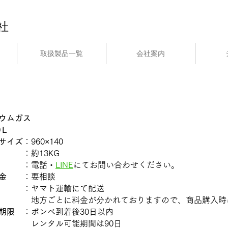
社
取扱製品一覧
会社案内
ウムガス
0Ｌ
サイズ
：960×140
：約13KG
：電話・
LINE
にてお問い合わせください。
金
：要相談
送
：ヤマト運輸にて配送
方ごとに料金が分かれておりますので、商品購入時に
期限
：ボンベ到着後30日以内
 レンタル可能期間は90日