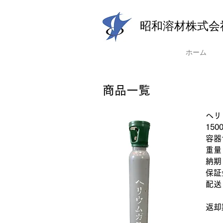
昭和溶材株式会
ホーム
​商品一覧
ヘリ
​150
容器
重量
納期
保証
配
地
返却
​